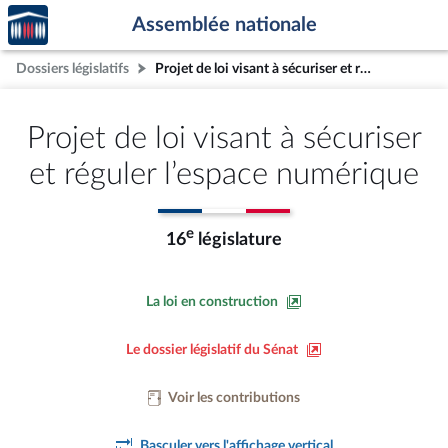
Accèder
Aller au contenu
Aller en bas de la page
Assemblée nationale
à la
page
Dossiers législatifs
Projet de loi visant à sécuriser et réguler l’espace numérique
d'accueil
Projet de loi visant à sécuriser
et réguler l’espace numérique
e
16
législature
La loi en construction
Le dossier législatif du Sénat
Voir les contributions
Basculer vers l'affichage vertical