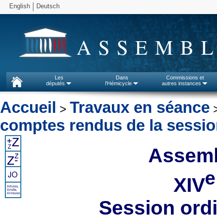
English
Deutsch
ASSEMBL
Les
Dans
Commissions et
députés
l'Hémicycle
autres instances
Accueil
Travaux en séance
>
comptes rendus de la sessi
Assemb
e
XIV
Session ord