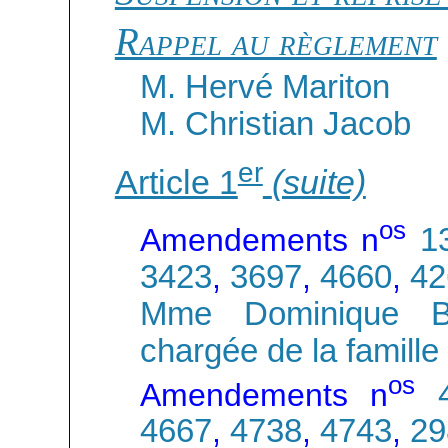
Rappel au règlement
M. Hervé Mariton
M. Christian Jacob
er
Article 1
(suite)
os
Amendements n
1
3423
,
3697
,
4660
,
42
Mme Dominique Ber
chargée de la famille
os
Amendements n
4667
,
4738
,
4743
,
29