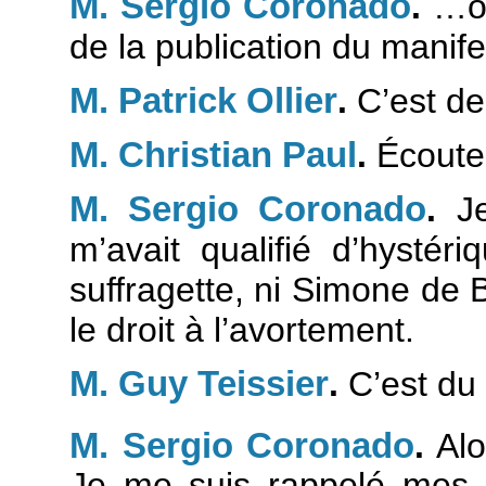
M. Sergio Coronado
.
…ou
de la publication du manife
M. Patrick Ollier
.
C’est de 
M. Christian Paul
.
Écoutez
M. Sergio Coronado
.
Je
m’avait qualifié d’hystér
suffragette, ni Simone de
le droit à l’avortement.
M. Guy Teissier
.
C’est du 
M. Sergio Coronado
.
Alo
Je me suis rappelé mes co