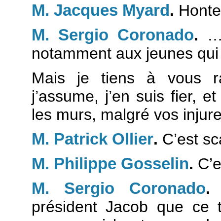
M. Jacques Myard
.
Honte
M. Sergio Coronado
.
…c
notamment aux jeunes qui 
Mais je tiens à vous ra
j’assume, j’en suis fier, e
les murs, malgré vos injure
M. Patrick Ollier
.
C’est sc
M. Philippe Gosselin
.
C’es
M. Sergio Coronado
.
J
président Jacob que ce t