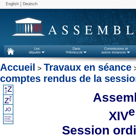
English
Deutsch
ASSEMBL
Les
Dans
Commissions et
députés
l'Hémicycle
autres instances
Accueil
Travaux en séance
>
comptes rendus de la sessi
Assemb
e
XIV
Session ord