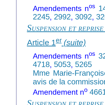
os
Amendements n
1
2245
,
2992
,
3092
,
32
Suspension et reprise
er
Article 1
(suite)
os
Amendements n
3
4718
,
5053
,
5265
Mme Marie-Françoise
avis de la commission
o
Amendement n
466
Suspension et reprise