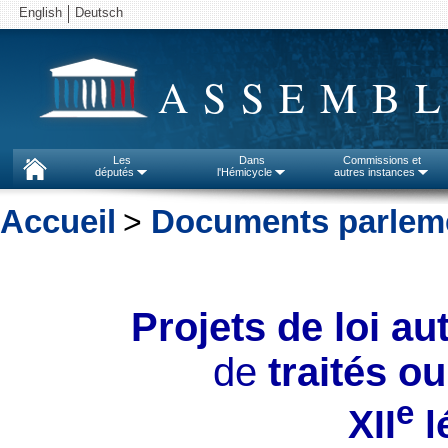
English
Deutsch
ASSEMBL
Les
Dans
Commissions et
députés
l'Hémicycle
autres instances
Accueil
>
Documents parleme
Projets de loi aut
de
traités o
e
XII
l